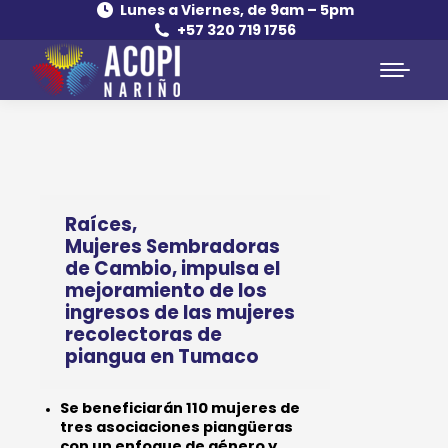
Lunes a Viernes, de 9am – 5pm
+57 320 719 1756
Raíces,
Mujeres Sembradoras
de Cambio, impulsa el
mejoramiento de los
ingresos de las mujeres
recolectoras de
piangua en Tumaco
Se beneficiarán 110 mujeres de
tres asociaciones piangüeras
con
un enfoque de género y