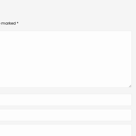
re marked
*