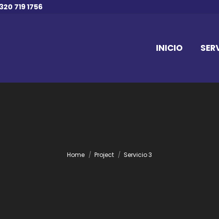
320 719 1756
INICIO
SER
Home
You are here:
Project
Servicio 3